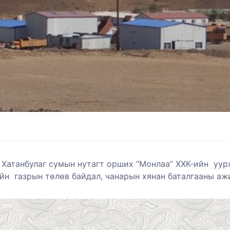
 Хатанбулаг сумын нутагт орших “Монлаа” ХХК-ийн уур
йн газрын төлөв байдал, чанарын хянан баталгааны
аж