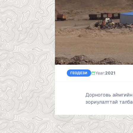
Year
:
2021
ГЕОДЕЗИ
Дорноговь аймгийн
зориулалттай талба