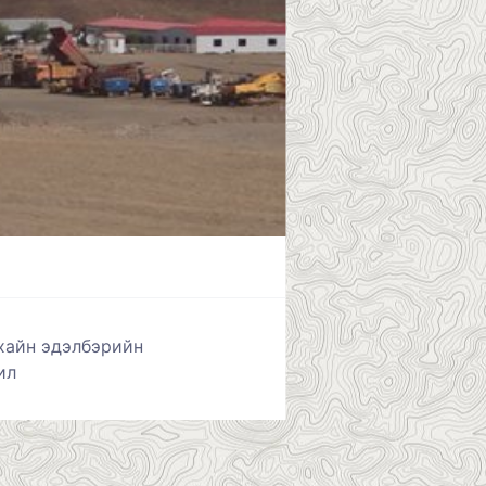
хайн эдэлбэрийн
ил