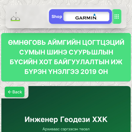
Shop
ӨМНӨГОВЬ АЙМГИЙН ЦОГТЦЭЦИЙ
СУМЫН ШИНЭ СУУРЬШЛЫН
БҮСИЙН ХОТ БАЙГУУЛАЛТЫН ИЖ
БҮРЭН ҮНЭЛГЭЭ 2019 ОН
Back