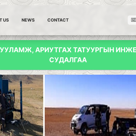
T US
NEWS
CONTACT
🇬
ГУУЛАМЖ, АРИУТГАХ ТАТУУРГЫН ИНЖЕ
СУДАЛГАА