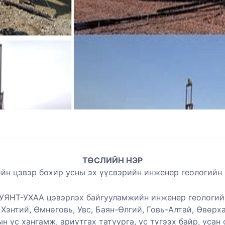
ТӨСЛИЙН НЭР
н цэвэр бохир усны эх үүсвэрийн инженер геологийн 
УЯНТ-УХАА цэвэрлэх байгууламжийн
инженер геологий
, Хэнтий, Өмнөговь, Увс, Баян-Өлгий, Говь-Алтай, Өвөрха
 ус хангамж, ариутгах татуурга, ус түгээх байр, усан 