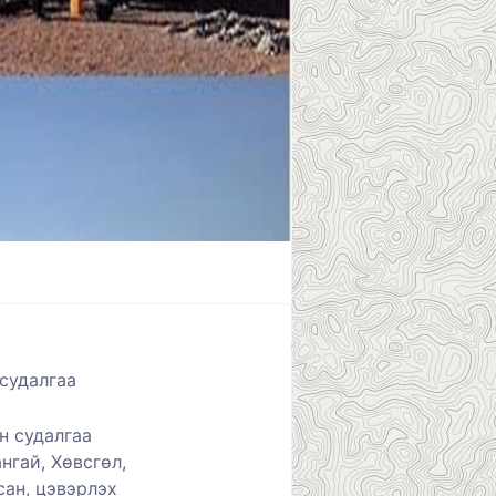
судалга
а
н судалгаа
нгай, Хөвсгөл,
сан, цэвэрлэх