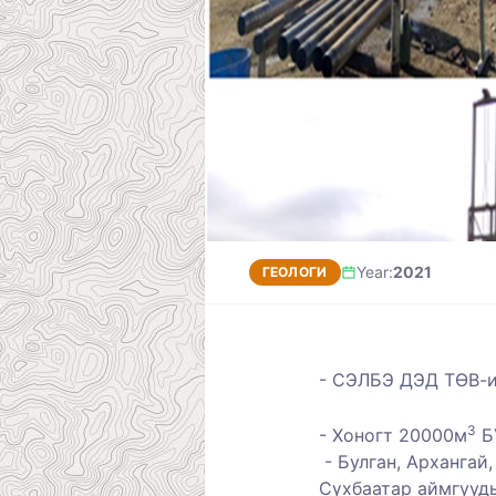
Year
:
2021
ГЕОЛОГИ
-
СЭЛБЭ ДЭД ТӨВ-ий
3
-
Хоногт 20000м
Б
-
Б
улган, Архангай
Сүхбаатар аймгуудын