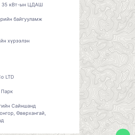
й 35 кВт-ын ЦДАШ
ерийн байгууламж
ийн хүрээлэн
Co LTD
й Парк
гийн Сайншанд
онгор, Өвөрхангай,
ад