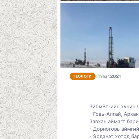
Year
:
2021
ГЕОЛОГИ
320мВт-ийн хүчин 
-
Говь-Алтай, Архан
Завхан аймагт бари
- Дорноговь аймги
- Эрдэнэт хотод ба