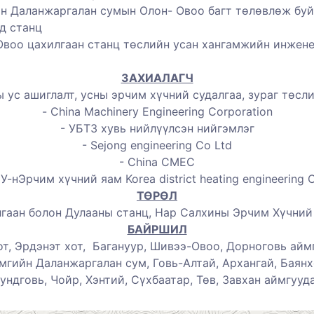
н Даланжаргалан сумын Олон- Овоо багт төлөвлөж бу
эд станц
Овоо цахилгаан станц төслийн усан хангамжийн инжен
ЗАХИАЛАГЧ
с ашиглалт, усны эрчим хүчний судалгаа, зураг төсл
-
China Machinery Engineering Corporation
-
УБТЗ хувь нийлүүлсэн нийгэмлэг
-
Sejong engineering Co Ltd
-
China СМЕС
У-н
Эрчим хүчний яам Korea district heating engineering 
ТӨРӨЛ
гаан болон Дулааны
с
танц, Нар Салхины Эрчим Хүчни
БАЙРШИЛ
от,
Эрдэнэт хот,
Багануур,
Шивээ-Овоо,
Дорноговь айм
мгийн Даланжаргалан сум,
Говь-Алтай, Архангай, Баянх
ундговь, Чойр, Хэнтий, Сүхбаатар, Төв, Завхан аймгууд