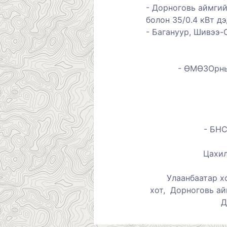
-
Дорноговь аймгий
болон 35/0.4 кВт д
-
Багануур, Шивээ-
-
ӨМӨЗОрны у
-
БНС
Цахил
Улаанбаатар х
хот,
Дорноговь ай
Д