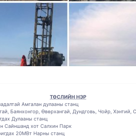
ТӨСЛИЙН НЭР
чадалтай Амгалан дулааны станц
гай, Баянхонгор, Өвөрхангай, Дундговь, Чойр, Хэнтий, С
гдах Дулааны станц
йн Сайншанд хот Салхин Парк
ригдах 20МВт Нарны станц