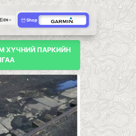
Shop
🇧
EN
ИМ ХҮЧНИЙ ПАРКИЙН
ЛГАА