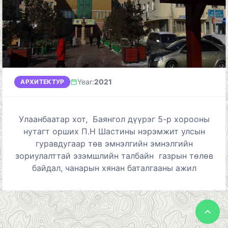
Year
:
2021
АРХИТЕКТУР
Улаанбаатар хот, Баянгол дүүрэг
5
-р хорооны
н
утагт орших П.Н Шастины нэрэмжит улсын
гуравдугаар төв эмнэлгийн
эмнэлгийн
зориулалттай эзэмшлийн талбайн газрын төлөв
байдал, чанарын хянан баталгааны
ажил