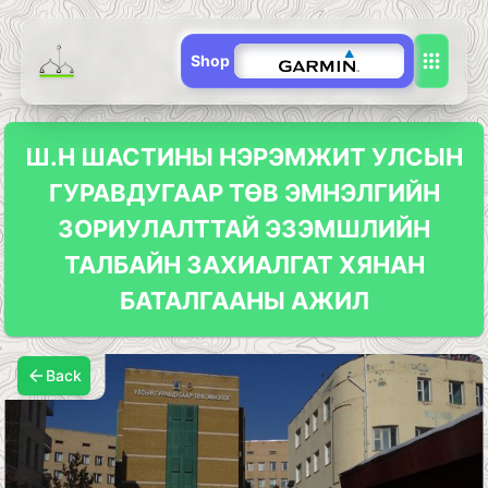
Shop
Ш.Н ШАСТИНЫ НЭРЭМЖИТ УЛСЫН
ГУРАВДУГААР ТӨВ ЭМНЭЛГИЙН
ЗОРИУЛАЛТТАЙ ЭЗЭМШЛИЙН
ТАЛБАЙН ЗАХИАЛГАТ ХЯНАН
БАТАЛГААНЫ АЖИЛ
Back