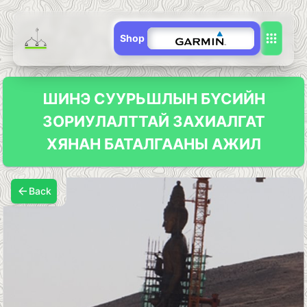
Shop
ШИНЭ СУУРЬШЛЫН БҮСИЙН
ЗОРИУЛАЛТТАЙ ЗАХИАЛГАТ
ХЯНАН БАТАЛГААНЫ АЖИЛ
Back