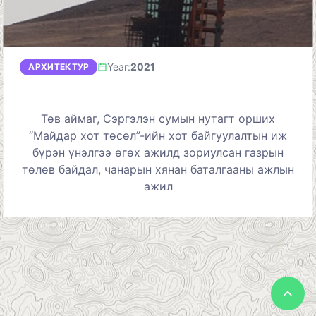
Year
:
2021
АРХИТЕКТУР
Төв аймаг,
Сэргэлэн сумын нутагт орших
“Майдар хот төсөл”-ийн хот байгуулалтын иж
бүрэн үнэлгээ өгөх ажилд зориулсан газрын
төлөв байдал, чанарын хянан баталгааны
ажлын
ажил