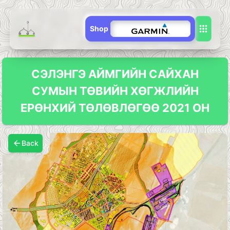
Shop
СЭЛЭНГЭ АЙМГИЙН САЙХАН
СУМЫН ТӨВИЙН ХӨГЖЛИЙН
ЕРӨНХИЙ ТӨЛӨВЛӨГӨӨ 2021 ОН
Back