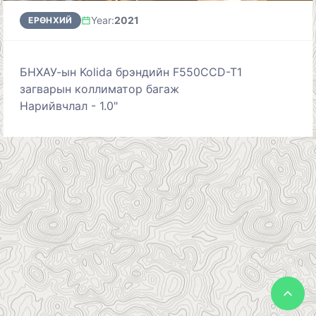
Year
:
2021
ЕРӨНХИЙ
БНХАУ-ын Kolida брэндийн F550CCD-T1
загварын коллиматор багаж
Нарийвчлал - 1.0"