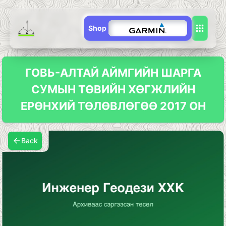
Shop
ГОВЬ-АЛТАЙ АЙМГИЙН ШАРГА
СУМЫН ТӨВИЙН ХӨГЖЛИЙН
ЕРӨНХИЙ ТӨЛӨВЛӨГӨӨ 2017 ОН
Back