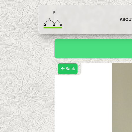
ABOU
Back