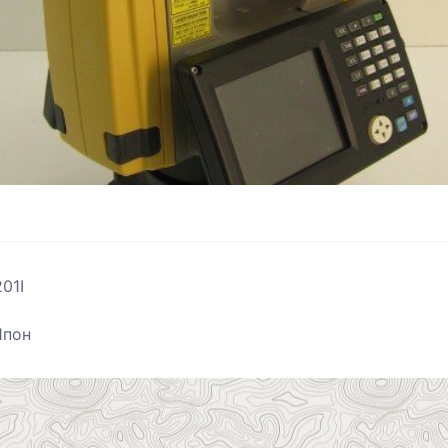
01I
Япон