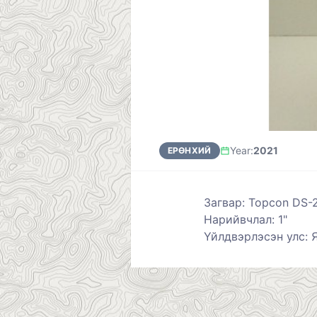
Year
:
2021
ЕРӨНХИЙ
Загвар: Topcon DS-2
Нарийвчлал: 1"
Үйлдвэрлэсэн улс: 