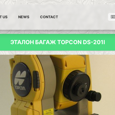
T US
NEWS
CONTACT
🇬
ЭТАЛОН БАГАЖ TOPCON DS-201I