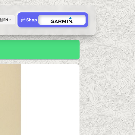
Shop
🇧
EN