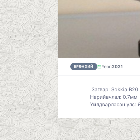
Year
:
2021
ЕРӨНХИЙ
Загвар: Sokkia B20
Нарийвчлал: 0.7мм
Үйлдвэрлэсэн улс: 