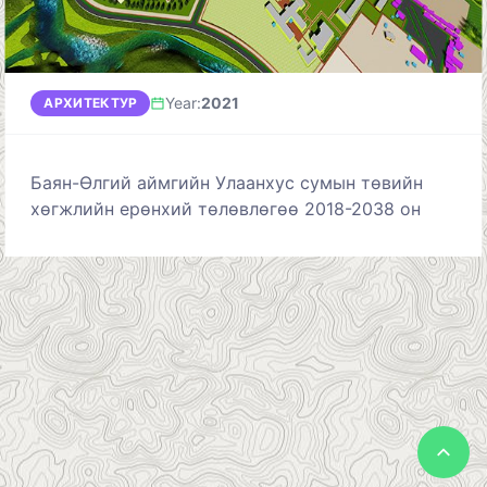
Year
:
2021
АРХИТЕКТУР
Баян-Өлгий аймгийн Улаанхус сумын төвийн
хөгжлийн ерөнхий төлөвлөгөө 2018-2038 он