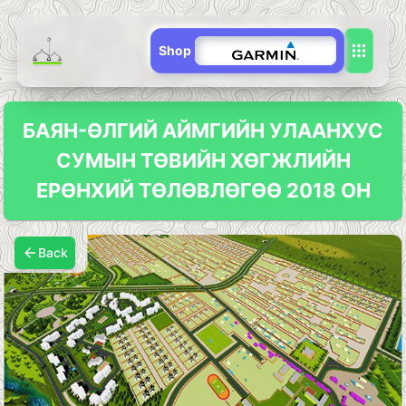
Shop
БАЯН-ӨЛГИЙ АЙМГИЙН УЛААНХУС
СУМЫН ТӨВИЙН ХӨГЖЛИЙН
ЕРӨНХИЙ ТӨЛӨВЛӨГӨӨ 2018 ОН
Back