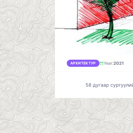
Year
:
2021
АРХИТЕКТУР
58 дугаар сургуули