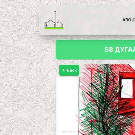
ABOU
58 ДУГА
Back