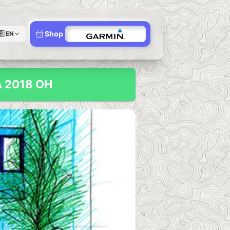
Shop
🇧
EN
 2018 ОН