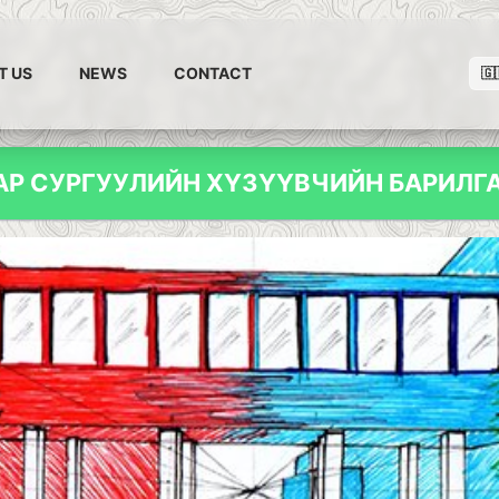
T US
NEWS
CONTACT
🇬
АР СУРГУУЛИЙН ХҮЗҮҮВЧИЙН БАРИЛГА