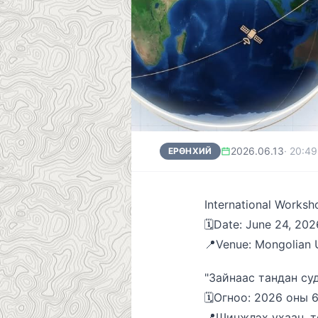
2026.06.13
·
20:49
ЕРӨНХИЙ
International Works
🗓️Date: June 24, 20
📍Venue: Mongolian 
"Зайнаас тандан су
🗓️Огноо: 2026 оны 
📍Шинжлэх ухаан, т