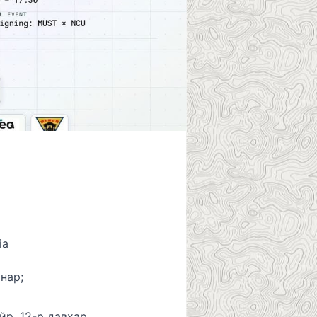
lia
инар;
р, 12-р давхар,