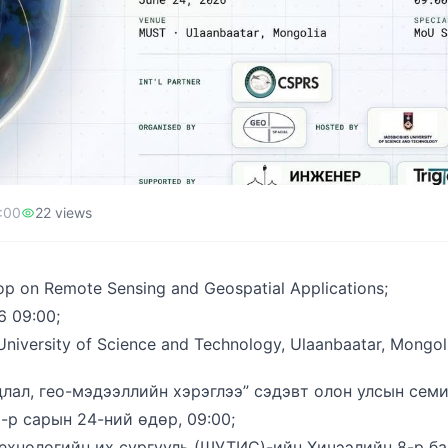
:00
22
views
hop on Remote Sensing and Geospatial Applications;
26 09:00;
University of Science and Technology, Ulaanbaatar, Mongo
длал, гео-мэдээллийн хэрэглээ” сэдэвт олон улсын сем
6-р сарын 24-ний өдөр, 09:00;
ехнологийн их сургууль (ШУТИС)-ийн Хичээлийн 8-р бай