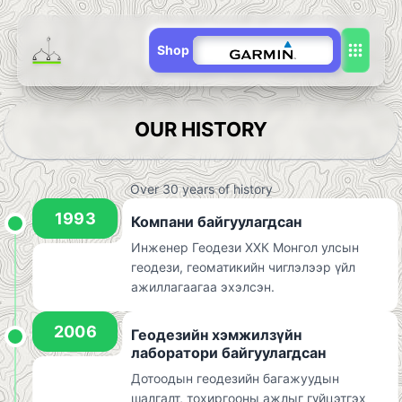
Shop
OUR HISTORY
Over 30 years of history
1993
Компани байгуулагдсан
Инженер Геодези ХХК Монгол улсын
геодези, геоматикийн чиглэлээр үйл
ажиллагаагаа эхэлсэн.
2006
Геодезийн хэмжилзүйн
лаборатори байгуулагдсан
Дотоодын геодезийн багажуудын
шалгалт, тохиргооны ажлыг гүйцэтгэх