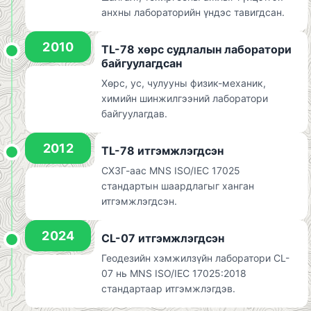
анхны лабораторийн үндэс тавигдсан.
2010
TL-78 хөрс судлалын лаборатори
байгуулагдсан
Хөрс, ус, чулууны физик-механик,
химийн шинжилгээний лаборатори
байгуулагдав.
2012
TL-78 итгэмжлэгдсэн
СХЗГ-аас MNS ISO/IEC 17025
стандартын шаардлагыг ханган
итгэмжлэгдсэн.
2024
CL-07 итгэмжлэгдсэн
Геодезийн хэмжилзүйн лаборатори CL-
07 нь MNS ISO/IEC 17025:2018
стандартаар итгэмжлэгдэв.