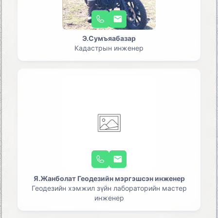
Э.Сумъяабазар
Кадастрын инженер
Я.Жанболат Геодезийн мэргэшсэн инженер
Геодезийн хэмжил зүйн лабораторийн мастер
инженер