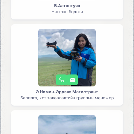
Б.Алтантуяа
Нягтлан бодогч
Э.Номин-Эрдэнэ Магистрант
Барилга, хот төлөвлөлтийн группын менежер