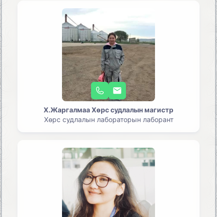
Х.Жаргалмаа Хөрс судлалын магистр
Хөрс судлалын лабораторын лаборант