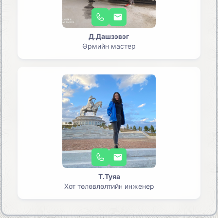
Д.Дашзэвэг
Өрмийн мастер
Т.Туяа
Хот төлөвлөлтийн инженер