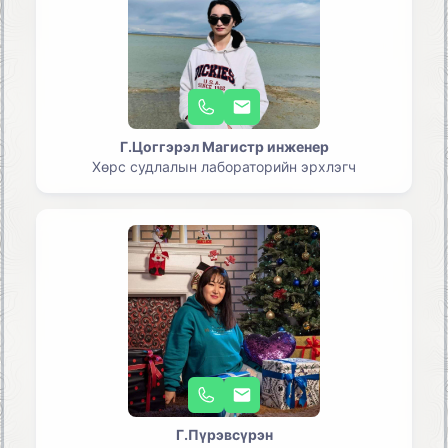
Г.Цоггэрэл Магистр инженер
Хөрс судлалын лабораторийн эрхлэгч
Г.Пүрэвсүрэн