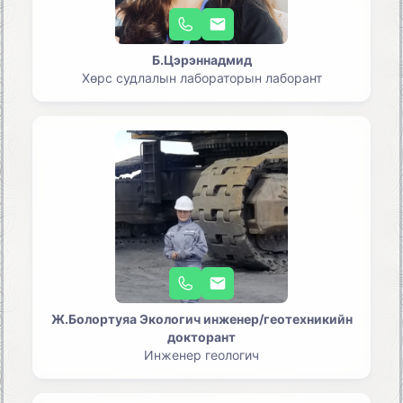
Б.Цэрэннадмид
Хөрс судлалын лабораторын лаборант
Ж.Болортуяа Экологич инженер/геотехникийн
докторант
Инженер геологич