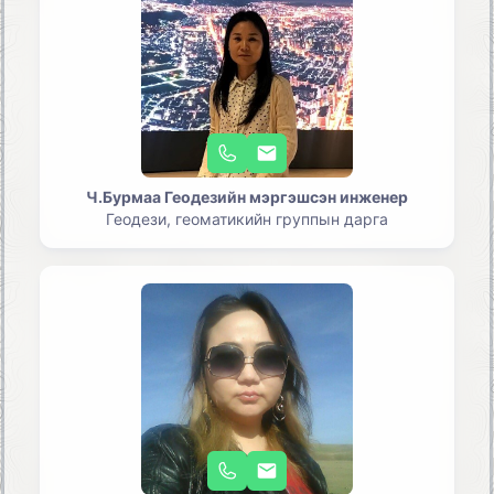
Ч.Бурмаа Геодезийн мэргэшсэн инженер
Геодези, геоматикийн группын дарга