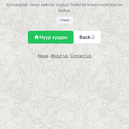
Уучлаарай, таны хайсан хуудас байхгүй эсвэл нүүлгэгдсэн
байна.
/news
Нүүр хуудас
Back
News
•
About Us
•
Contact Us